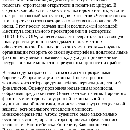
помогать, строится на открытости и понятных цифрах. В
Саратовской области главным индикатором этой открытости
стал региональный конкурс годовых отчетов «Честное слово»,
итоги третьего сезона которого торжественно подвели 26
июня. Этот проект, задуманный и реализуемый командой
Института социального проектирования и экспертизы
«ПРОГРЕССОР», за несколько лет превратился в настоящую
школу репутационного менеджмента для местных
общественников. Главная цель конкурса проста — научить
организации говорить со своей аудиторией на понятном языке
фактов, без утайки показывая, куда уходят привлеченные
ресурсы и какие конкретные результаты приносит их работа.
В этом году за право называться самыми прозрачными
боролись 22 организации региона. После строгого
технического отбора до детальной экспертизы допустили 9
финалистов. Оценку проводила независимая комиссия,
собравшая представителей Общественной палаты, Народного
фронта, министерства внутренней региональной и
муниципальной политики, министерства труда и социальной
защиты, регионального управления минюста,
минэкономразвития. Чтобы судейство было максимально
беспристрастным, организаторы привлекли федерального
эксперта из Новосибирска Екатерину Завершинскую.
Возглавить процессом согласилась руководитель